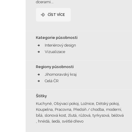
dcerami.…
ČÍST VÍCE
Kategorie působnosti
Interiérový design
Vizualizace
Regiony působnosti
Jihomoravský kraj
Celá ČR
Štítky
,
,
,
,
Kuchyně
Obývací pokoj
Ložnice
Dětský pokoj
,
,
,
,
Koupelna
Pracovna
Předsíň / chodba
moderní
,
,
,
,
,
bílá
slonová kost
žlutá
růžová
tyrkysová
béžová
,
,
,
hnědá
šedá
světlé dřevo