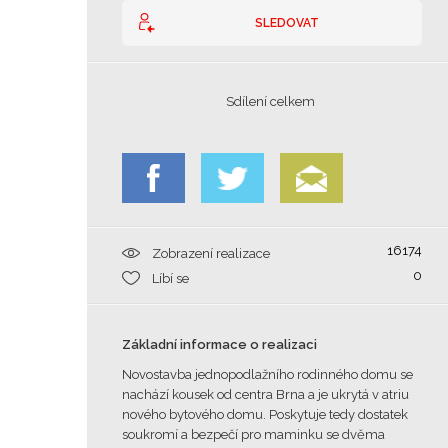
SLEDOVAT
Sdílení celkem
16174
Zobrazení realizace
0
Líbí se
Základní informace o realizaci
Novostavba jednopodlažního rodinného domu se
nachází kousek od centra Brna a je ukrytá v atriu
nového bytového domu. Poskytuje tedy dostatek
soukromí a bezpečí pro maminku se dvěma