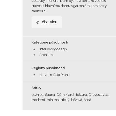
dodávky interiéru. Dům byl navržen jako vedlejší
stavba k hlavnímu domu s garsoniérou pro hosty,
saunou a…
ČÍST VÍCE
Kategorie působnosti
Interiérový design
Architekt
Regiony působnosti
Hlavní město Praha
Štítky
,
,
,
,
Ložnice
Sauna
Dům / architektura
Dřevostavba
,
,
,
moderní
minimalistický
béžová
šedá