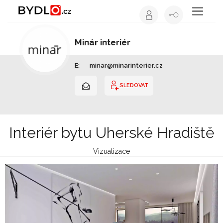
Toggle
navigati
Minár interiér
Interiérový design | Zlínský kraj
E:
minar@minarinterier.cz
SLEDOVAT
Interiér bytu Uherské Hradiště
Vizualizace