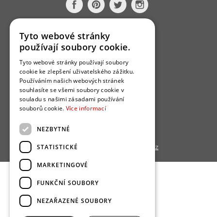
O nás
Tyto webové stránky
používají soubory cookie.
Bydlo programy
Tyto webové stránky používají soubory
Jak se zapojit?
cookie ke zlepšení uživatelského zážitku.
Uživatelské podmínky
Používáním našich webových stránek
souhlasíte se všemi soubory cookie v
Ochrana osobních údajú
souladu s našimi zásadami používání
souborů cookie.
Více informací
Cookies
Redakce
NEZBYTNÉ
STATISTICKÉ
Copyright © 2013 - 2026,
Bydlo.cz
MARKETINGOVÉ
FUNKČNÍ SOUBORY
NEZAŘAZENÉ SOUBORY