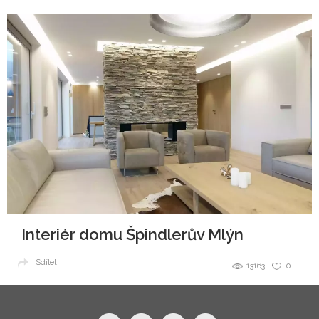
Interiér domu Špindlerův Mlýn
Sdílet
13163
0