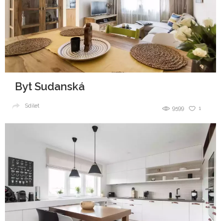
Byt Sudanská
Sdílet
9599
1