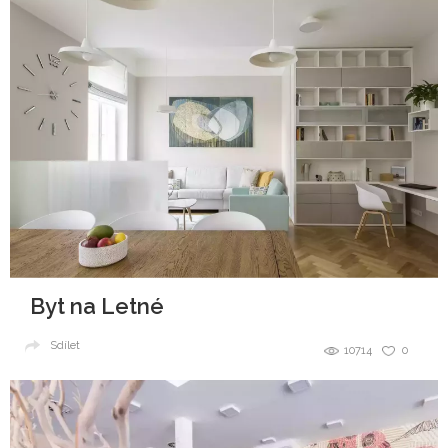
Byt na Letné
Sdílet
10714
0