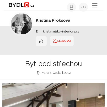
Toggle
navigati
Kristina Prokšová
Interiérový design | Hlavní město Praha
E:
kristina@kp-interiors.cz
SLEDOVAT
Byt pod střechou
Praha 1, Česko | 2019