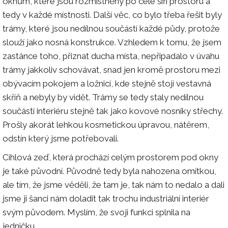
oknům, které jsou rozmístněny po celé šíři prostoru a
tedy v každé místnosti. Další věc, co bylo třeba řešit byly
trámy, které jsou nedílnou součástí každé půdy, protože
slouží jako nosná konstrukce. Vzhledem k tomu, že jsem
zastánce toho, přiznat ducha místa, nepřipadalo v úvahu
trámy jakkoliv schovávat, snad jen kromě prostoru mezi
obývacím pokojem a ložnicí, kde stejně stojí vestavná
skříň a nebyly by vidět. Trámy se tedy staly nedílnou
součástí interiéru stejně tak jako kovové nosníky střechy.
Prošly akorát lehkou kosmetickou úpravou, nátěrem,
odstín který jsme potřebovali.
Cihlová zeď, která prochází celým prostorem pod okny
je také původní. Původně tedy byla nahozena omítkou,
ale tím, že jsme věděli, že tam je, tak nám to nedalo a dali
jsme ji šanci nám doladit tak trochu industriální interiér
svým původem. Myslím, že svoji funkci splnila na
jedničku.