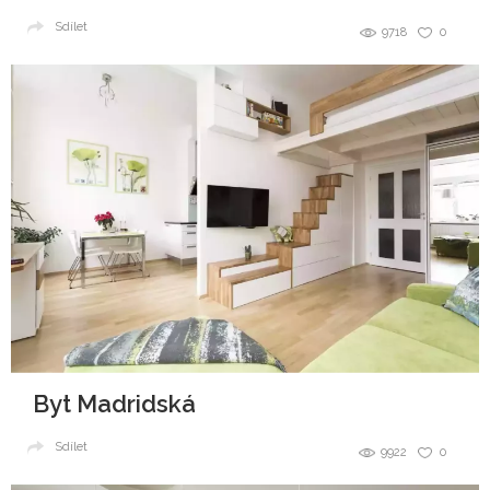
Sdílet
9718
0
Byt Madridská
Sdílet
9922
0