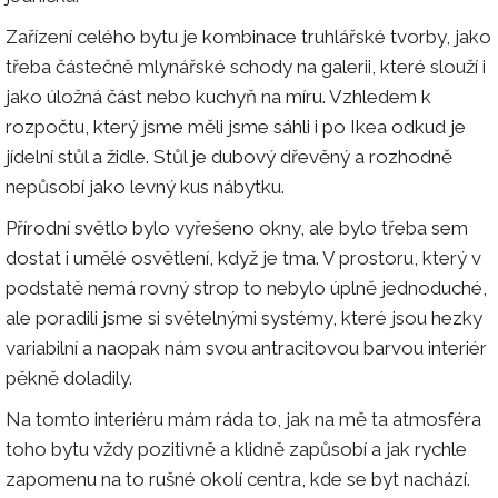
Zařízení celého bytu je kombinace truhlářské tvorby, jako
třeba částečně mlynářské schody na galerii, které slouží i
jako úložná část nebo kuchyň na míru. Vzhledem k
rozpočtu, který jsme měli jsme sáhli i po Ikea odkud je
jídelní stůl a židle. Stůl je dubový dřevěný a rozhodně
nepůsobí jako levný kus nábytku.
Přírodní světlo bylo vyřešeno okny, ale bylo třeba sem
dostat i umělé osvětlení, když je tma. V prostoru, který v
podstatě nemá rovný strop to nebylo úplně jednoduché,
ale poradili jsme si světelnými systémy, které jsou hezky
variabilní a naopak nám svou antracitovou barvou interiér
pěkně doladily.
Na tomto interiéru mám ráda to, jak na mě ta atmosféra
toho bytu vždy pozitivně a klidně zapůsobí a jak rychle
zapomenu na to rušné okolí centra, kde se byt nachází.