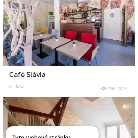
Café Slávia
Sdílet
8739
0
Tyto webové stránky