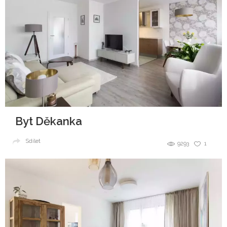
Byt Děkanka
Sdílet
9293
1