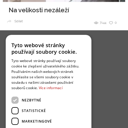
Na velikosti nezáleží
Sdílet
7144
0
Tyto webové stránky
používají soubory cookie.
Tyto webové stránky používají soubory
O nás
cookie ke zlepšení uživatelského zážitku.
Používáním našich webových stránek
Bydlo programy
souhlasíte se všemi soubory cookie v
Jak se zapojit?
souladu s našimi zásadami používání
souborů cookie.
Více informací
Uživatelské podmínky
Ochrana osobních údajú
NEZBYTNÉ
Cookies
STATISTICKÉ
Redakce
MARKETINGOVÉ