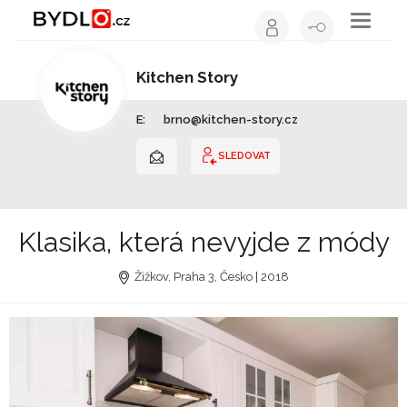
Toggle
navigati
Kitchen Story
Kuchyňské studio | Jihomoravský kraj
E:
brno@kitchen-story.cz
SLEDOVAT
Klasika, která nevyjde z módy
Žižkov, Praha 3, Česko | 2018