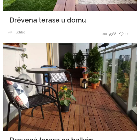
Drěvena terasa u domu
Sdílet
9568
0