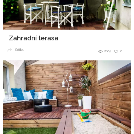
Zahradní terasa
Sdílet
8605
0