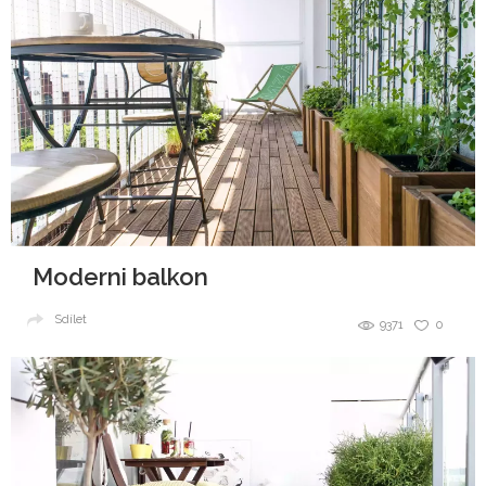
Moderni balkon
Sdílet
9371
0