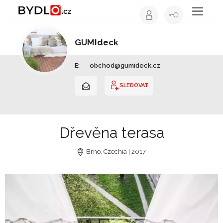
Toggle
navigati
GUMIdeck
Ostatní | Hlavní město Praha
E:
obchod@gumideck.cz
SLEDOVAT
Dřevěna terasa
Brno, Czechia | 2017