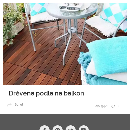
Drěvena podla na balkon
Sdílet
9471
0