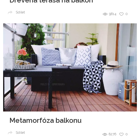
Drevená terasa na balkón
Sdílet
9614
0
Metamorfóza balkonu
Sdílet
8276
0