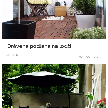
Drěvena podlaha na lodžii
Sdílet
9765
0