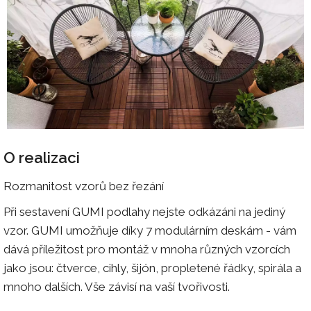
O realizaci
Rozmanitost vzorů bez řezání
Při sestavení GUMI podlahy nejste odkázáni na jediný
vzor. GUMI umožňuje díky 7 modulárním deskám - vám
dává příležitost pro montáž v mnoha různých vzorcích
jako jsou: čtverce, cihly, šijón, propletené řádky, spirála a
mnoho dalších. Vše závisí na vaší tvořivosti.