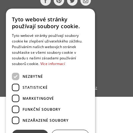
O nás
Tyto webové stránky
používají soubory cookie.
Bydlo programy
Tyto webové stránky používají soubory
Jak se zapojit?
cookie ke zlepšení uživatelského zážitku.
Uživatelské podmínky
Používáním našich webových stránek
souhlasíte se všemi soubory cookie v
Ochrana osobních údajú
souladu s našimi zásadami používání
souborů cookie.
Více informací
Cookies
Redakce
NEZBYTNÉ
STATISTICKÉ
Copyright © 2013 - 2026,
Bydlo.cz
MARKETINGOVÉ
FUNKČNÍ SOUBORY
NEZAŘAZENÉ SOUBORY