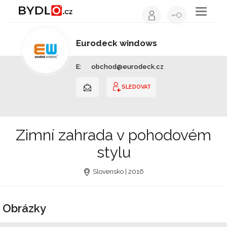
Toggle
navigati
Eurodeck windows
Stolař / truhlář | Kraj vysočina
E:
obchod@eurodeck.cz
SLEDOVAT
Zimní zahrada v pohodovém
stylu
Slovensko | 2016
Obrázky