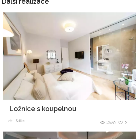
Další realizace
Ložnice s koupelnou
Sdílet
10459
0