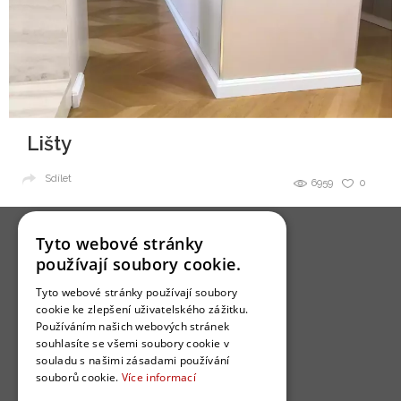
Lišty
Sdílet
6959
0
Tyto webové stránky
používají soubory cookie.
Tyto webové stránky používají soubory
cookie ke zlepšení uživatelského zážitku.
O nás
Používáním našich webových stránek
Bydlo programy
souhlasíte se všemi soubory cookie v
souladu s našimi zásadami používání
Jak se zapojit?
souborů cookie.
Více informací
Uživatelské podmínky