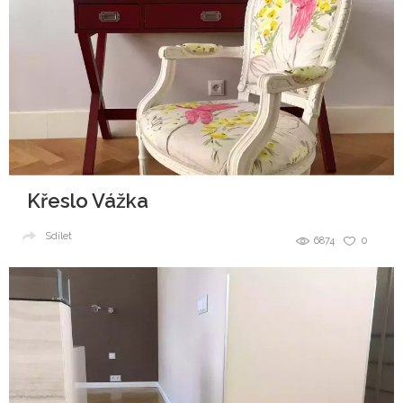
Křeslo Vážka
Sdílet
6874
0