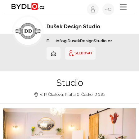
Toggle
navigati
Dušek Design Studio
Interiérový design | Hlavní město Praha
E:
info@DusekDesignStudio.cz
SLEDOVAT
Studio
V. P. Čkalova, Praha 6, Česko | 2018