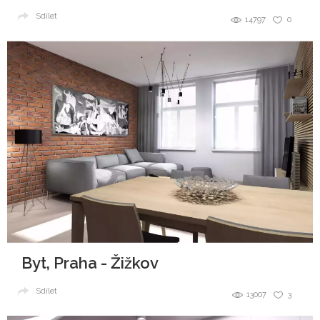
Sdílet
14797
0
Byt, Praha - Žižkov
Sdílet
13007
3