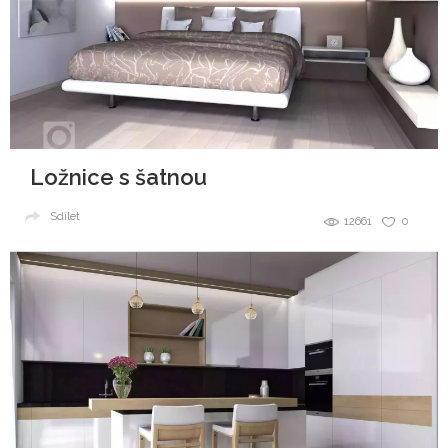
Ložnice s šatnou
Sdílet
12661
0