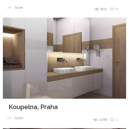
Sdílet
9822
0
Koupelna, Praha
Sdílet
10286
1