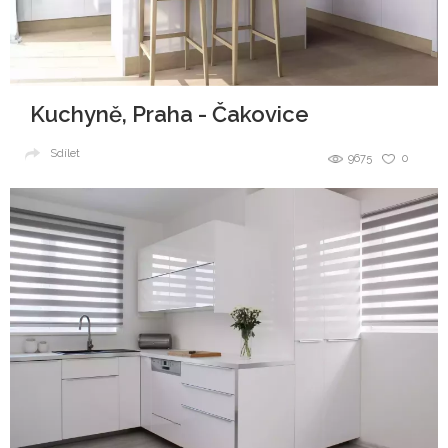
Kuchyně, Praha - Čakovice
Sdílet
9675
0