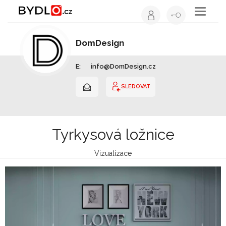
Toggle
navigati
DomDesign
Interiérový design | Hlavní město Praha
E:
info@DomDesign.cz
SLEDOVAT
Tyrkysová ložnice
Vizualizace