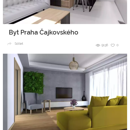
Byt Praha Čajkovského
Sdílet
9136
0