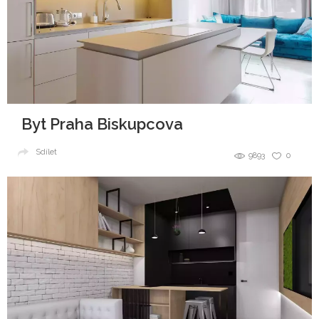
Byt Praha Biskupcova
Sdílet
9893
0