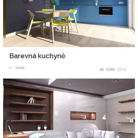
Barevná kuchyně
Sdílet
10088
0