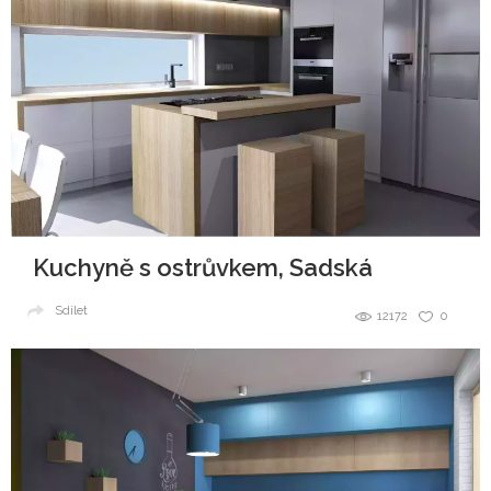
Kuchyně s ostrůvkem, Sadská
Sdílet
12172
0