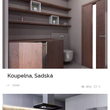
Koupelna, Sadská
Sdílet
9633
0