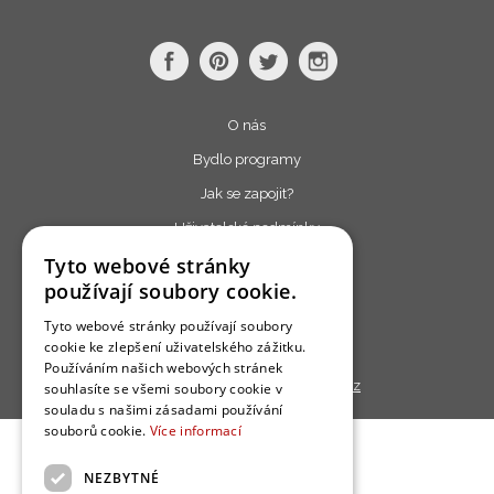
O nás
Bydlo programy
Jak se zapojit?
Uživatelské podmínky
Tyto webové stránky
Ochrana osobních údajú
používají soubory cookie.
Cookies
Tyto webové stránky používají soubory
Redakce
cookie ke zlepšení uživatelského zážitku.
Používáním našich webových stránek
Copyright © 2013 - 2026,
Bydlo.cz
souhlasíte se všemi soubory cookie v
souladu s našimi zásadami používání
souborů cookie.
Více informací
NEZBYTNÉ