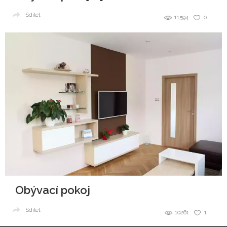
Sdílet
11594
0
Obývací pokoj
Sdílet
10261
1