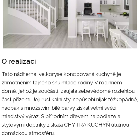
O realizaci
Tato nádherná, velkoryse koncipovaná kuchyně je
zhmotněním tajného snu mladé rodiny. V rodinném
domě, jehož je součástí, zaujala sebevědomě rozlehlou
část přízemí. Její rustikální styl nepůsobí nijak těžkopádně,
naopak s množstvím bílé barvy získal velmi svěží,
mladistvý výraz. S přírodním dřevem na podlaze a
stylovými doplňky získala CHYTRÁ KUCHYŇ útulnou
domáckou atmosféru.