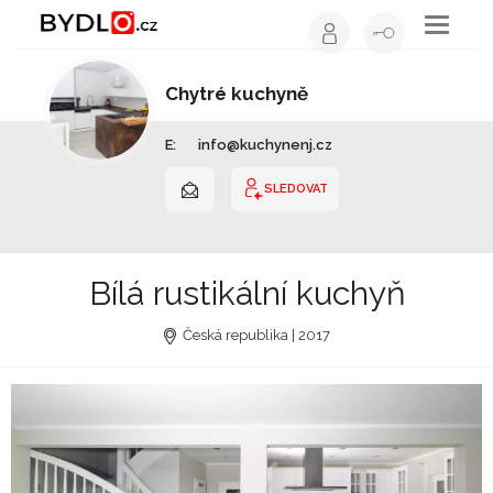
Toggle
navigati
Chytré kuchyně
Kuchyňské studio | Moravskoslezský kraj
E:
info@kuchynenj.cz
SLEDOVAT
Bílá rustikální kuchyň
Česká republika | 2017