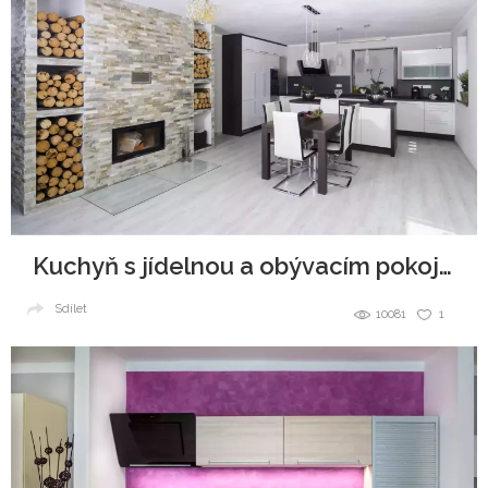
Kuchyň s jídelnou a obývacím pokojem
Sdílet
10081
1