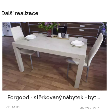
Další realizace
Forgood - stěrkovaný nábytek - byt UL
Sdílet
5738
0