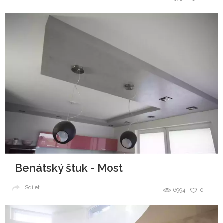
Benátský štuk - Most
Sdílet
6994
0