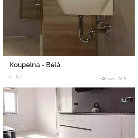
Koupelna - Bělá
Sdílet
6388
0