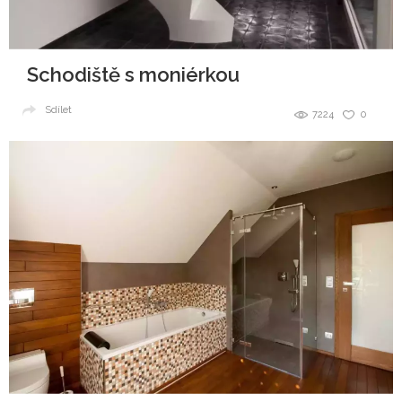
Schodiště s moniérkou
Sdílet
7224
0