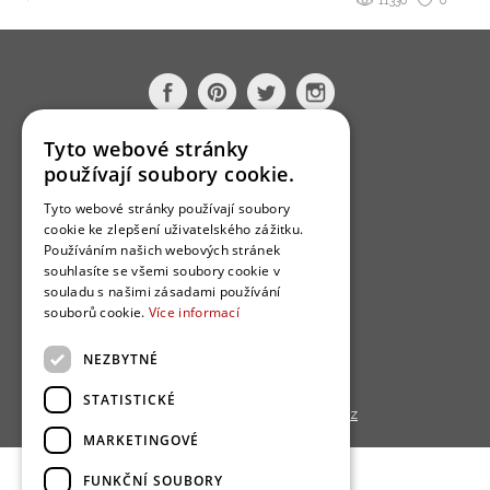
11330
0
Tyto webové stránky
O nás
používají soubory cookie.
Bydlo programy
Tyto webové stránky používají soubory
Jak se zapojit?
cookie ke zlepšení uživatelského zážitku.
Používáním našich webových stránek
Uživatelské podmínky
souhlasíte se všemi soubory cookie v
souladu s našimi zásadami používání
Ochrana osobních údajú
souborů cookie.
Více informací
Cookies
NEZBYTNÉ
Redakce
STATISTICKÉ
Copyright © 2013 - 2026,
Bydlo.cz
MARKETINGOVÉ
FUNKČNÍ SOUBORY