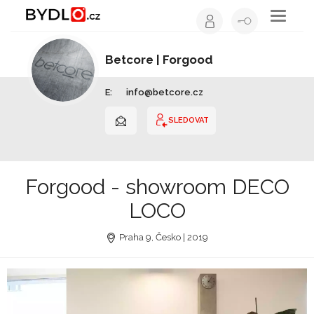
Toggle
navigati
Betcore | Forgood
Interiérový design | Hlavní město Praha
E:
info@betcore.cz
SLEDOVAT
Forgood - showroom DECO
LOCO
Praha 9, Česko | 2019