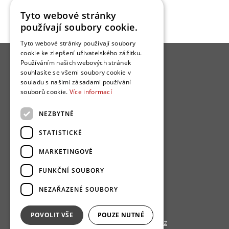
Tyto webové stránky
používají soubory cookie.
Tyto webové stránky používají soubory
cookie ke zlepšení uživatelského zážitku.
Používáním našich webových stránek
souhlasíte se všemi soubory cookie v
souladu s našimi zásadami používání
souborů cookie.
Více informací
O nás
NEZBYTNÉ
Bydlo programy
STATISTICKÉ
Jak se zapojit?
Uživatelské podmínky
MARKETINGOVÉ
Ochrana osobních údajú
FUNKČNÍ SOUBORY
Cookies
NEZAŘAZENÉ SOUBORY
Redakce
POVOLIT VŠE
POUZE NUTNÉ
Copyright © 2013 - 2026,
Bydlo.cz