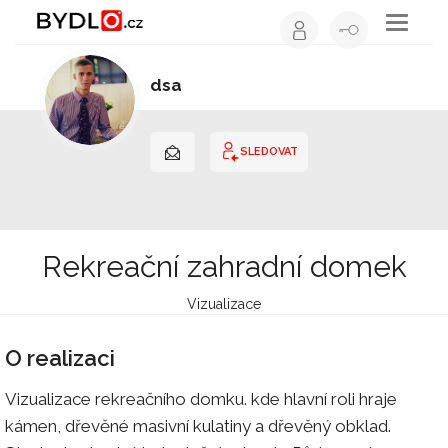
Toggle
navigati
dsa
Dřevostavby | Jihomoravský kraj
SLEDOVAT
Rekreační zahradní domek
Vizualizace
O realizaci
Vizualizace rekreačního domku. kde hlavní roli hraje
kámen, dřevěné masivní kulatiny a dřevěný obklad.