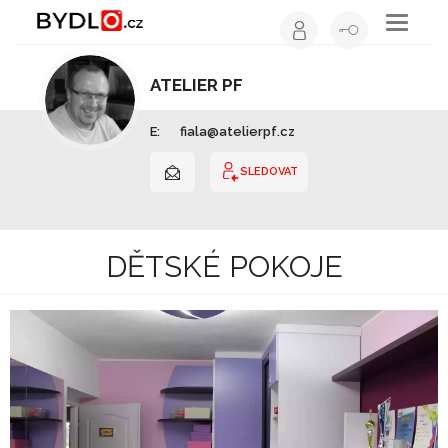
Toggle
navigati
ATELIER PF
Architekt | Jihočeský kraj
E:
fiala@atelierpf.cz
SLEDOVAT
DĚTSKÉ POKOJE