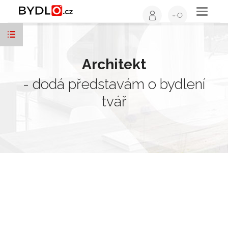
Toggle
navigati
Architekt
- dodá představám o bydlení
tvář