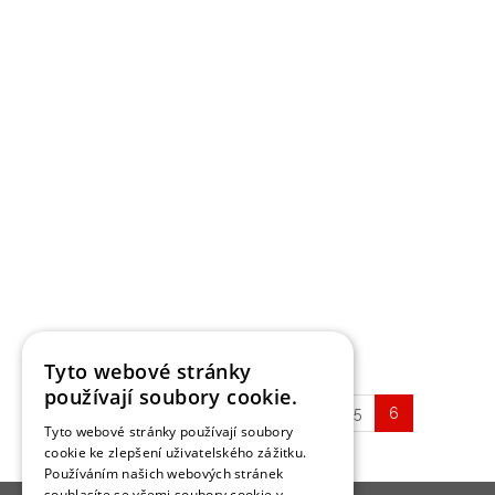
SLEDOVAT
monom
Architekt | Hlavní město Praha
3
realizací
0 následujících
10274
0
Tyto webové stránky
používají soubory cookie.
«
Předchozí
1
…
3
4
5
6
Tyto webové stránky používají soubory
cookie ke zlepšení uživatelského zážitku.
Používáním našich webových stránek
souhlasíte se všemi soubory cookie v