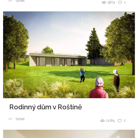
Sdílet
9674
1
Rodinný dům v Roštíně
Sdílet
11185
2