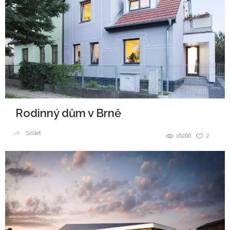
Rodinný dům v Brně
Sdílet
16266
2