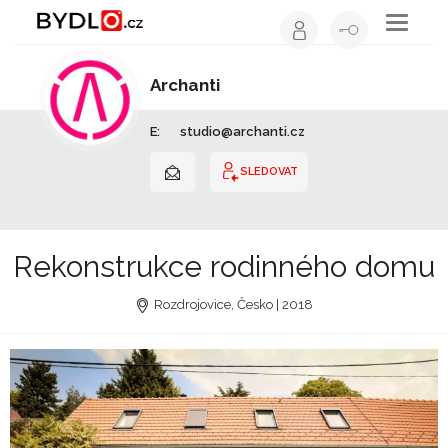
Toggle
navigati
Archanti
Architekt | Jihomoravský kraj
E:
studio@archanti.cz
SLEDOVAT
Rekonstrukce rodinného domu
Rozdrojovice, Česko | 2018