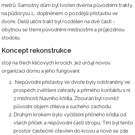
metrů. Samotný dům byl tvořen dvěma původními trakty
na půdorysu L, doplněném o pozdější přístavbu ve
dvoře. Delší uliční trakt byl rozdělen na dvě části -
obytnou se třemi původními místnostmi a průjezdnou
stodolu.
Koncept rekonstrukce
stojí na třech klíčových krocích, jež určují novou
organizaci domu a jeho fungování:
Nepůvodní přístavby ve dvoře byly odstraněny ve
prospěch zvětšení zahrady a přímého kontaktu s ní
z místností hlavního křídla. Zbourán byl rovněž
původní objem chléva a suchého záchodu.
Druhým krokem bylo vyčištění příčného křídla od
všech příček a nepůvodní části stropu. Tím byl tento
prostor částečně otevřen do krovu a nově se zde