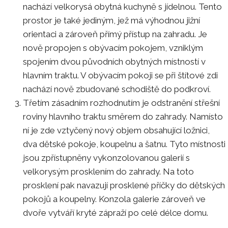
nachází velkorysá obytná kuchyně s jídelnou. Tento
prostor je také jediným, jež má výhodnou jižní
orientaci a zároveň přímý přístup na zahradu. Je
nově propojen s obývacím pokojem, vzniklým
spojením dvou původních obytných místností v
hlavním traktu. V obývacím pokoji se při štítové zdi
nachází nově zbudované schodiště do podkroví.
Třetím zásadním rozhodnutím je odstranění střešní
roviny hlavního traktu směrem do zahrady. Namísto
ní je zde vztyčený nový objem obsahující ložnici,
dva dětské pokoje, koupelnu a šatnu. Tyto místnosti
jsou zpřístupněny vykonzolovanou galerií s
velkorysým prosklením do zahrady. Na toto
prosklení pak navazují prosklené příčky do dětských
pokojů a koupelny. Konzola galerie zároveň ve
dvoře vytváří kryté zápraží po celé délce domu.