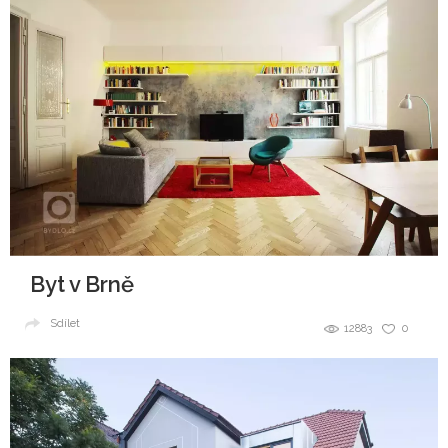
Byt v Brně
Sdílet
12883
0