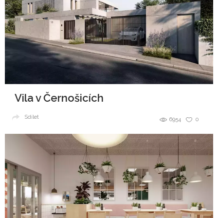
Vila v Černošicích
Sdílet
6954
0