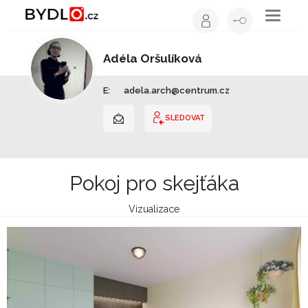
Toggle
navigati
Adéla Oršulíková
Architekt | Hlavní město Praha
E:
adela.arch@centrum.cz
SLEDOVAT
Pokoj pro skejťáka
Vizualizace