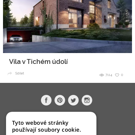
Vila v Tichém údolí
Sdílet
7114
0
O nás
Tyto webové stránky
Bydlo programy
používají soubory cookie.