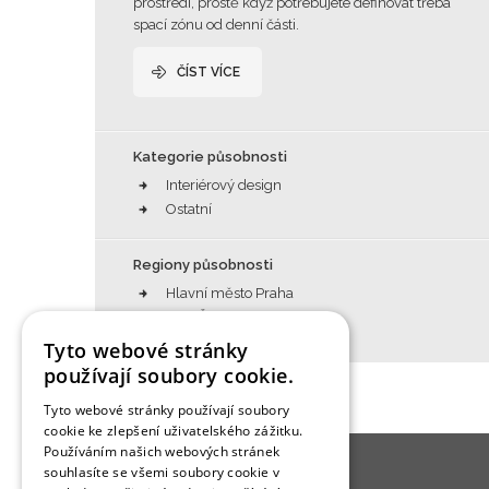
prostředí, prostě když potřebujete definovat třeba
spací zónu od denní části.
ČÍST VÍCE
Kategorie působnosti
Interiérový design
Ostatní
Regiony působnosti
Hlavní město Praha
Celá ČR
Tyto webové stránky
používají soubory cookie.
Tyto webové stránky používají soubory
cookie ke zlepšení uživatelského zážitku.
Používáním našich webových stránek
souhlasíte se všemi soubory cookie v
O BYDLENÍ