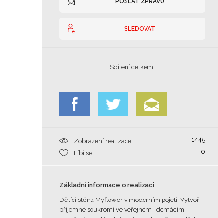
POSLAT ZPRÁVU
SLEDOVAT
Sdílení celkem
1445
Zobrazení realizace
0
Líbí se
Základní informace o realizaci
Dělící stěna Myflower v moderním pojetí. Vytvoří
příjemné soukromí ve veřejném i domácím