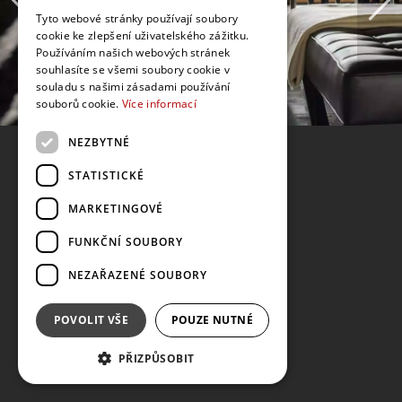
Tyto webové stránky používají soubory
cookie ke zlepšení uživatelského zážitku.
Používáním našich webových stránek
souhlasíte se všemi soubory cookie v
souladu s našimi zásadami používání
souborů cookie.
Více informací
NEZBYTNÉ
STATISTICKÉ
MARKETINGOVÉ
FUNKČNÍ SOUBORY
NEZAŘAZENÉ SOUBORY
POVOLIT VŠE
POUZE NUTNÉ
PŘIZPŮSOBIT