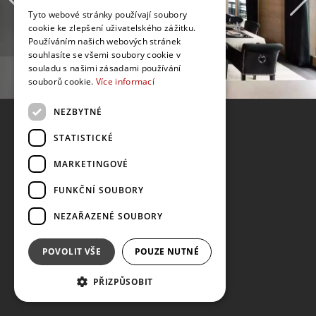
Tyto webové stránky používají soubory
cookie ke zlepšení uživatelského zážitku.
Používáním našich webových stránek
souhlasíte se všemi soubory cookie v
souladu s našimi zásadami používání
souborů cookie.
Více informací
NEZBYTNÉ
STATISTICKÉ
MARKETINGOVÉ
FUNKČNÍ SOUBORY
NEZAŘAZENÉ SOUBORY
POVOLIT VŠE
POUZE NUTNÉ
PŘIZPŮSOBIT