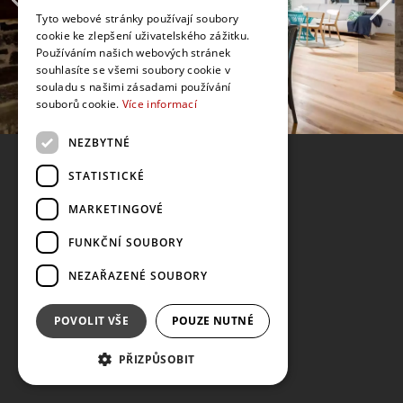
Tyto webové stránky používají soubory
cookie ke zlepšení uživatelského zážitku.
Používáním našich webových stránek
souhlasíte se všemi soubory cookie v
souladu s našimi zásadami používání
souborů cookie.
Více informací
NEZBYTNÉ
STATISTICKÉ
MARKETINGOVÉ
FUNKČNÍ SOUBORY
NEZAŘAZENÉ SOUBORY
POVOLIT VŠE
POUZE NUTNÉ
PŘIZPŮSOBIT