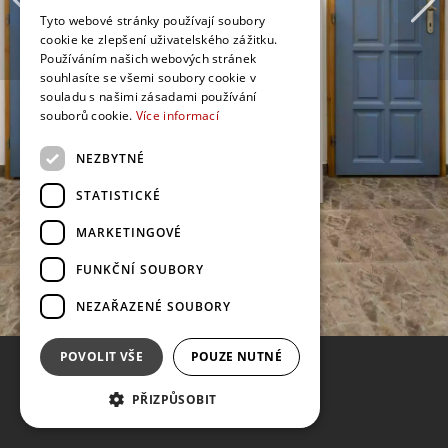
Tyto webové stránky používají soubory
cookie ke zlepšení uživatelského zážitku.
Používáním našich webových stránek
souhlasíte se všemi soubory cookie v
souladu s našimi zásadami používání
souborů cookie.
Více informací
NEZBYTNÉ
STATISTICKÉ
MARKETINGOVÉ
FUNKČNÍ SOUBORY
NEZAŘAZENÉ SOUBORY
POVOLIT VŠE
POUZE NUTNÉ
PŘIZPŮSOBIT