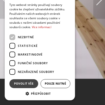
Tyto webové stránky používají soubory
cookie ke zlepšení uživatelského zážitku.
Používáním našich webových stránek
souhlasíte se všemi soubory cookie v
souladu s našimi zásadami používání
souborů cookie.
Více informací
NEZBYTNÉ
STATISTICKÉ
MARKETINGOVÉ
FUNKČNÍ SOUBORY
NEZAŘAZENÉ SOUBORY
POVOLIT VŠE
POUZE NUTNÉ
PŘIZPŮSOBIT