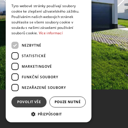
Tyto webové stránky používají soubory
cookie ke zlepšení uživatelského zážitku.
Používáním našich webových stránek
souhlasíte se všemi soubory cookie v
souladu s našimi zásadami používání
souborů cookie.
Více informací
NEZBYTNÉ
STATISTICKÉ
MARKETINGOVÉ
FUNKČNÍ SOUBORY
NEZAŘAZENÉ SOUBORY
POVOLIT VŠE
POUZE NUTNÉ
PŘIZPŮSOBIT