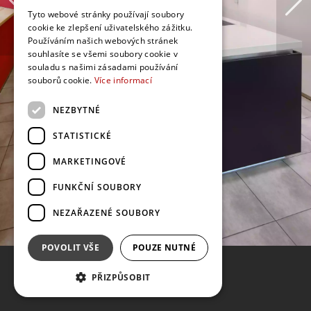
Tyto webové stránky používají soubory
cookie ke zlepšení uživatelského zážitku.
Používáním našich webových stránek
souhlasíte se všemi soubory cookie v
souladu s našimi zásadami používání
souborů cookie.
Více informací
NEZBYTNÉ
STATISTICKÉ
MARKETINGOVÉ
FUNKČNÍ SOUBORY
NEZAŘAZENÉ SOUBORY
POVOLIT VŠE
POUZE NUTNÉ
PŘIZPŮSOBIT