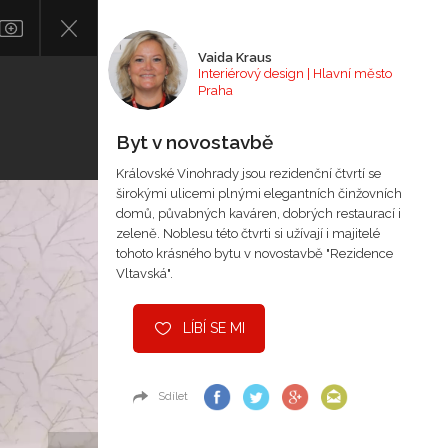
Vaida Kraus
Interiérový design | Hlavní město
Praha
Byt v novostavbě
Královské Vinohrady jsou rezidenční čtvrtí se
širokými ulicemi plnými elegantních činžovních
domů, půvabných kaváren, dobrých restaurací i
zeleně. Noblesu této čtvrti si užívají i majitelé
tohoto krásného bytu v novostavbě "Rezidence
Vltavská".
LÍBÍ SE MI
Sdílet