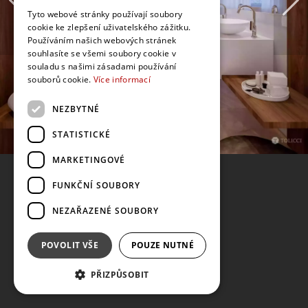
Tyto webové stránky používají soubory
cookie ke zlepšení uživatelského zážitku.
Používáním našich webových stránek
souhlasíte se všemi soubory cookie v
souladu s našimi zásadami používání
souborů cookie.
Více informací
NEZBYTNÉ
STATISTICKÉ
MARKETINGOVÉ
FUNKČNÍ SOUBORY
NEZAŘAZENÉ SOUBORY
POVOLIT VŠE
POUZE NUTNÉ
PŘIZPŮSOBIT