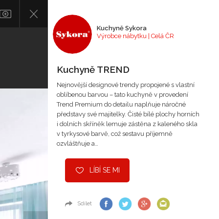
Kuchyně Sykora
Výrobce nábytku | Celá ČR
Kuchyně TREND
Nejnovější designové trendy propojené s vlastní
oblíbenou barvou – tato kuchyně v provedení
Trend Premium do detailu naplňuje náročné
představy své majitelky. Čisté bílé plochy horních
i dolních skříněk lemuje zástěna z kaleného skla
v tyrkysové barvě, což sestavu příjemně
ozvláštňuje a…
LÍBÍ SE MI
Sdílet