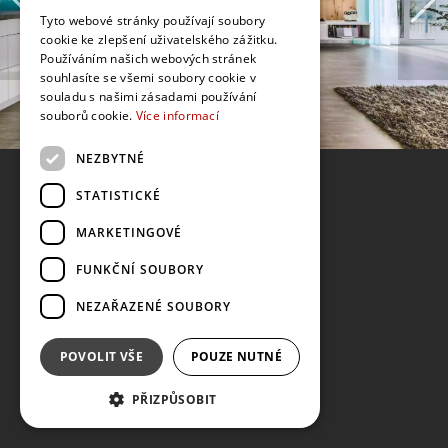
Tyto webové stránky používají soubory
cookie ke zlepšení uživatelského zážitku.
Používáním našich webových stránek
souhlasíte se všemi soubory cookie v
souladu s našimi zásadami používání
souborů cookie.
Více informací
NEZBYTNÉ
STATISTICKÉ
MARKETINGOVÉ
FUNKČNÍ SOUBORY
NEZAŘAZENÉ SOUBORY
POVOLIT VŠE
POUZE NUTNÉ
PŘIZPŮSOBIT