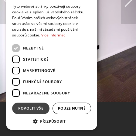
Tyto webové stránky používají soubory
cookie ke zlepšení uživatelského zážitku.
Používáním našich webových stránek
souhlasíte se všemi soubory cookie v
souladu s našimi zásadami používání
souborů cookie.
Více informací
NEZBYTNÉ
STATISTICKÉ
MARKETINGOVÉ
FUNKČNÍ SOUBORY
NEZAŘAZENÉ SOUBORY
POVOLIT VŠE
POUZE NUTNÉ
PŘIZPŮSOBIT