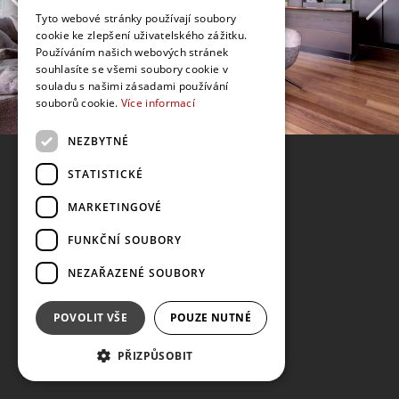
Tyto webové stránky používají soubory
cookie ke zlepšení uživatelského zážitku.
Používáním našich webových stránek
souhlasíte se všemi soubory cookie v
souladu s našimi zásadami používání
souborů cookie.
Více informací
NEZBYTNÉ
STATISTICKÉ
MARKETINGOVÉ
FUNKČNÍ SOUBORY
NEZAŘAZENÉ SOUBORY
POVOLIT VŠE
POUZE NUTNÉ
PŘIZPŮSOBIT