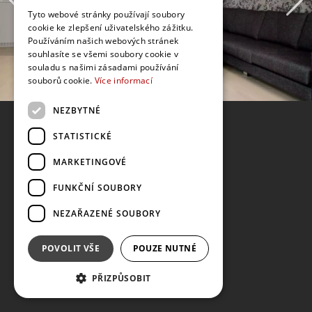
Tyto webové stránky používají soubory
cookie ke zlepšení uživatelského zážitku.
Používáním našich webových stránek
souhlasíte se všemi soubory cookie v
souladu s našimi zásadami používání
souborů cookie.
Více informací
NEZBYTNÉ
STATISTICKÉ
MARKETINGOVÉ
FUNKČNÍ SOUBORY
NEZAŘAZENÉ SOUBORY
POVOLIT VŠE
POUZE NUTNÉ
PŘIZPŮSOBIT