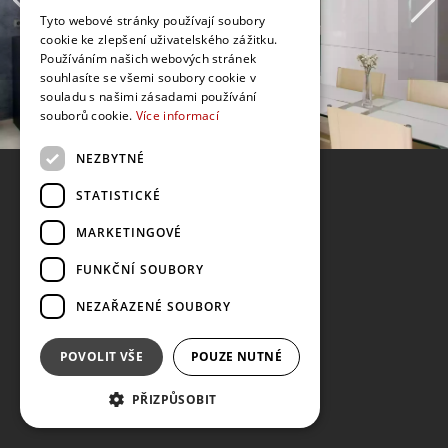
Tyto webové stránky používají soubory
cookie ke zlepšení uživatelského zážitku.
Používáním našich webových stránek
souhlasíte se všemi soubory cookie v
souladu s našimi zásadami používání
souborů cookie.
Více informací
NEZBYTNÉ
STATISTICKÉ
MARKETINGOVÉ
FUNKČNÍ SOUBORY
NEZAŘAZENÉ SOUBORY
POVOLIT VŠE
POUZE NUTNÉ
PŘIZPŮSOBIT