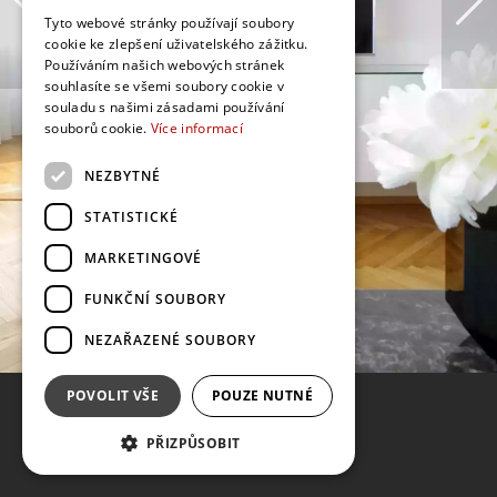
Tyto webové stránky používají soubory
cookie ke zlepšení uživatelského zážitku.
Používáním našich webových stránek
souhlasíte se všemi soubory cookie v
souladu s našimi zásadami používání
souborů cookie.
Více informací
NEZBYTNÉ
STATISTICKÉ
MARKETINGOVÉ
FUNKČNÍ SOUBORY
NEZAŘAZENÉ SOUBORY
POVOLIT VŠE
POUZE NUTNÉ
PŘIZPŮSOBIT