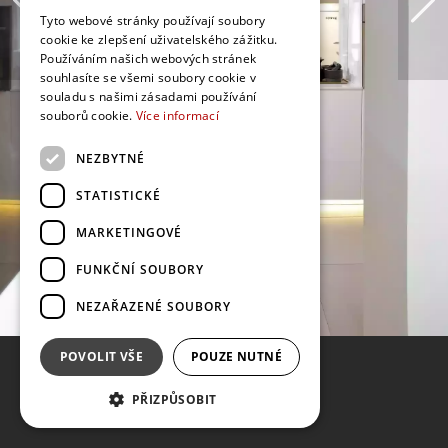
Tyto webové stránky používají soubory
cookie ke zlepšení uživatelského zážitku.
Používáním našich webových stránek
souhlasíte se všemi soubory cookie v
souladu s našimi zásadami používání
souborů cookie.
Více informací
NEZBYTNÉ
STATISTICKÉ
MARKETINGOVÉ
FUNKČNÍ SOUBORY
NEZAŘAZENÉ SOUBORY
POVOLIT VŠE
POUZE NUTNÉ
PŘIZPŮSOBIT