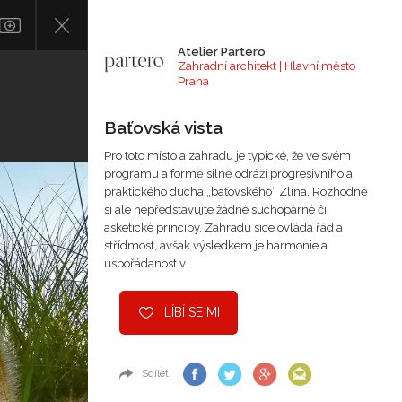
Atelier Partero
Zahradní architekt | Hlavní město
Praha
Baťovská vista
Pro toto místo a zahradu je typické, že ve svém
programu a formě silně odráží progresivního a
praktického ducha „baťovského“ Zlína. Rozhodně
si ale nepředstavujte žádné suchopárné či
asketické principy. Zahradu sice ovládá řád a
střídmost, avšak výsledkem je harmonie a
uspořádanost v…
LÍBÍ SE MI
Sdílet