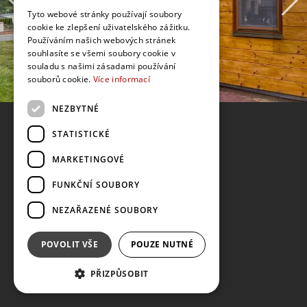
Tyto webové stránky používají soubory
cookie ke zlepšení uživatelského zážitku.
Používáním našich webových stránek
souhlasíte se všemi soubory cookie v
souladu s našimi zásadami používání
souborů cookie.
Více informací
NEZBYTNÉ
STATISTICKÉ
MARKETINGOVÉ
FUNKČNÍ SOUBORY
NEZAŘAZENÉ SOUBORY
POVOLIT VŠE
POUZE NUTNÉ
PŘIZPŮSOBIT