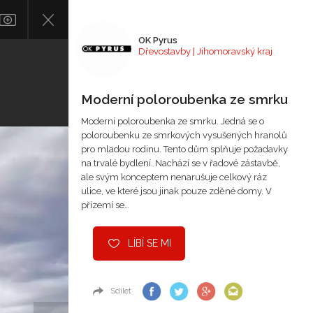
OK Pyrus
Dřevostavby | Jihomoravský kraj
Moderní poloroubenka ze smrku
Moderní poloroubenka ze smrku. Jedná se o
poloroubenku ze smrkových vysušených hranolů
pro mladou rodinu. Tento dům splňuje požadavky
na trvalé bydlení. Nachází se v řadové zástavbě,
ale svým konceptem nenarušuje celkový ráz
ulice, ve které jsou jinak pouze zděné domy. V
přízemí se…
LÍBÍ SE MI
Sdílet