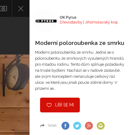
OK Pyrus
Dřevostavby | Jihomoravský kraj
Moderní poloroubenka ze smrku
Moderní poloroubenka ze smrku. Jedná se o
poloroubenku ze smrkových vysušených hranolů
pro mladou rodinu. Tento dům splňuje požadavky
na trvalé bydlení. Nachází se v řadové zástavbě,
ale svým konceptem nenarušuje celkový ráz
ulice, ve které jsou jinak pouze zděné domy. V
přízemí se…
LÍBÍ SE MI
Sdílet