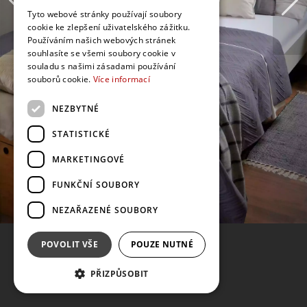
Tyto webové stránky používají soubory
cookie ke zlepšení uživatelského zážitku.
Používáním našich webových stránek
souhlasíte se všemi soubory cookie v
souladu s našimi zásadami používání
souborů cookie.
Více informací
NEZBYTNÉ
STATISTICKÉ
MARKETINGOVÉ
FUNKČNÍ SOUBORY
NEZAŘAZENÉ SOUBORY
POVOLIT VŠE
POUZE NUTNÉ
PŘIZPŮSOBIT