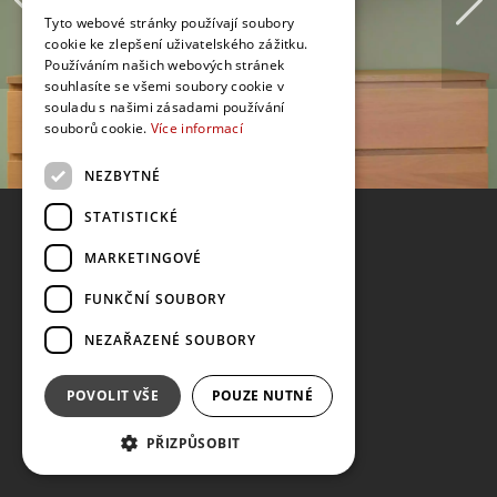
Tyto webové stránky používají soubory
cookie ke zlepšení uživatelského zážitku.
Používáním našich webových stránek
souhlasíte se všemi soubory cookie v
souladu s našimi zásadami používání
souborů cookie.
Více informací
NEZBYTNÉ
STATISTICKÉ
MARKETINGOVÉ
FUNKČNÍ SOUBORY
NEZAŘAZENÉ SOUBORY
POVOLIT VŠE
POUZE NUTNÉ
PŘIZPŮSOBIT