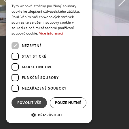
Tyto webové stránky používají soubory
cookie ke zlepšení uživatelského zážitku.
Používáním našich webových stránek
souhlasíte se všemi soubory cookie v
souladu s našimi zásadami používání
souborů cookie.
Více informací
NEZBYTNÉ
STATISTICKÉ
MARKETINGOVÉ
FUNKČNÍ SOUBORY
NEZAŘAZENÉ SOUBORY
POVOLIT VŠE
POUZE NUTNÉ
PŘIZPŮSOBIT