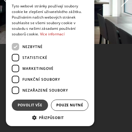
Tyto webové stránky používají soubory
cookie ke zlepšení uživatelského zážitku.
Používáním našich webových stránek
souhlasíte se všemi soubory cookie v
souladu s našimi zásadami používání
souborů cookie.
Více informací
NEZBYTNÉ
STATISTICKÉ
MARKETINGOVÉ
FUNKČNÍ SOUBORY
NEZAŘAZENÉ SOUBORY
POVOLIT VŠE
POUZE NUTNÉ
PŘIZPŮSOBIT