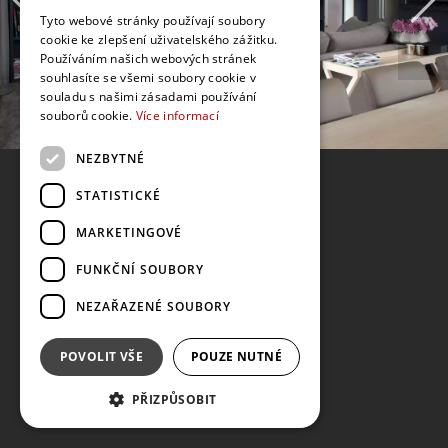
Tyto webové stránky používají soubory
cookie ke zlepšení uživatelského zážitku.
Používáním našich webových stránek
souhlasíte se všemi soubory cookie v
souladu s našimi zásadami používání
souborů cookie.
Více informací
NEZBYTNÉ
STATISTICKÉ
MARKETINGOVÉ
FUNKČNÍ SOUBORY
NEZAŘAZENÉ SOUBORY
POVOLIT VŠE
POUZE NUTNÉ
PŘIZPŮSOBIT