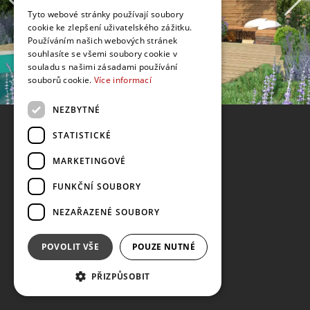
Tyto webové stránky používají soubory
cookie ke zlepšení uživatelského zážitku.
Používáním našich webových stránek
souhlasíte se všemi soubory cookie v
souladu s našimi zásadami používání
souborů cookie.
Více informací
NEZBYTNÉ
STATISTICKÉ
MARKETINGOVÉ
FUNKČNÍ SOUBORY
NEZAŘAZENÉ SOUBORY
POVOLIT VŠE
POUZE NUTNÉ
PŘIZPŮSOBIT