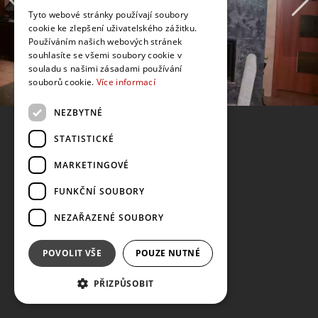
Tyto webové stránky používají soubory
cookie ke zlepšení uživatelského zážitku.
Používáním našich webových stránek
souhlasíte se všemi soubory cookie v
souladu s našimi zásadami používání
souborů cookie.
Více informací
NEZBYTNÉ
STATISTICKÉ
MARKETINGOVÉ
FUNKČNÍ SOUBORY
NEZAŘAZENÉ SOUBORY
POVOLIT VŠE
POUZE NUTNÉ
PŘIZPŮSOBIT