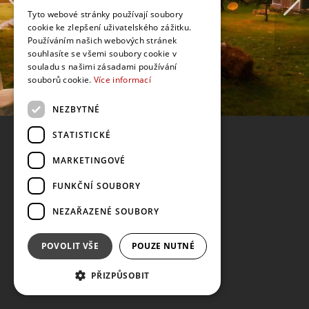
Tyto webové stránky používají soubory
cookie ke zlepšení uživatelského zážitku.
Používáním našich webových stránek
souhlasíte se všemi soubory cookie v
souladu s našimi zásadami používání
souborů cookie.
Více informací
NEZBYTNÉ
STATISTICKÉ
MARKETINGOVÉ
FUNKČNÍ SOUBORY
NEZAŘAZENÉ SOUBORY
POVOLIT VŠE
POUZE NUTNÉ
PŘIZPŮSOBIT