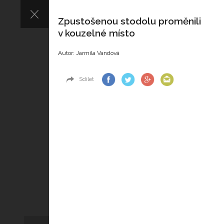
Zpustošenou stodolu proměnili
v kouzelné místo
Autor: Jarmila Vandová
Sdílet