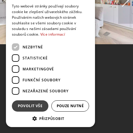
Tyto webové stránky používají soubory
cookie ke zlepšení uživatelského zážitku.
Používáním našich webových stránek
souhlasíte se všemi soubory cookie v
souladu s našimi zásadami používání
souborů cookie.
Více informací
NEZBYTNÉ
STATISTICKÉ
MARKETINGOVÉ
FUNKČNÍ SOUBORY
NEZAŘAZENÉ SOUBORY
POVOLIT VŠE
POUZE NUTNÉ
PŘIZPŮSOBIT