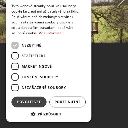
Tyto webové stránky používají soubory
cookie ke zlepšení uživatelského zážitku.
Používáním našich webových stránek
souhlasíte se všemi soubory cookie v
souladu s našimi zásadami používání
souborů cookie.
Více informací
NEZBYTNÉ
STATISTICKÉ
MARKETINGOVÉ
FUNKČNÍ SOUBORY
NEZAŘAZENÉ SOUBORY
POVOLIT VŠE
POUZE NUTNÉ
PŘIZPŮSOBIT