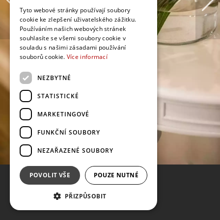
Tyto webové stránky používají soubory
cookie ke zlepšení uživatelského zážitku.
Používáním našich webových stránek
souhlasíte se všemi soubory cookie v
souladu s našimi zásadami používání
souborů cookie.
Více informací
NEZBYTNÉ
STATISTICKÉ
MARKETINGOVÉ
FUNKČNÍ SOUBORY
NEZAŘAZENÉ SOUBORY
POVOLIT VŠE
POUZE NUTNÉ
PŘIZPŮSOBIT